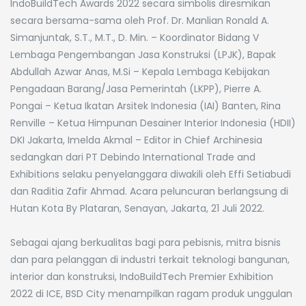
IndoBuildTech Awards 2022 secara simbolis diresmikan
secara bersama-sama oleh Prof. Dr. Manlian Ronald A.
Simanjuntak, S.T., M.T., D. Min. – Koordinator Bidang V
Lembaga Pengembangan Jasa Konstruksi (LPJK), Bapak
Abdullah Azwar Anas, M.Si – Kepala Lembaga Kebijakan
Pengadaan Barang/Jasa Pemerintah (LKPP), Pierre A.
Pongai – Ketua Ikatan Arsitek Indonesia (IAI) Banten, Rina
Renville – Ketua Himpunan Desainer Interior Indonesia (HDII)
DKI Jakarta, Imelda Akmal – Editor in Chief Archinesia
sedangkan dari PT Debindo International Trade and
Exhibitions selaku penyelanggara diwakili oleh Effi Setiabudi
dan Raditia Zafir Ahmad. Acara peluncuran berlangsung di
Hutan Kota By Plataran, Senayan, Jakarta, 21 Juli 2022.
Sebagai ajang berkualitas bagi para pebisnis, mitra bisnis
dan para pelanggan di industri terkait teknologi bangunan,
interior dan konstruksi, IndoBuildTech Premier Exhibition
2022 di ICE, BSD City menampilkan ragam produk unggulan