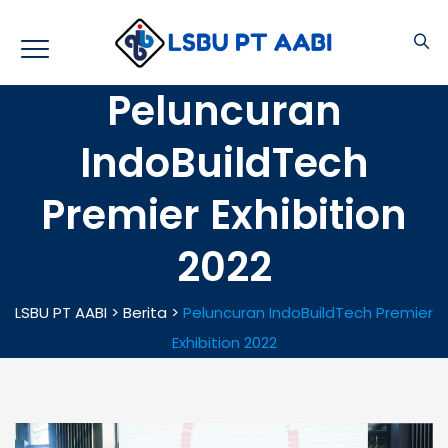
Peluncuran
IndoBuildTech
Premier Exhibition
2022
LSBU PT AABI
>
Berita
>
Peluncuran IndoBuildTech Premier
Exhibition 2022